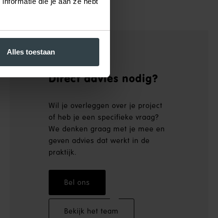
nformatie die je aan ze hebt
Alles toestaan
Direct advies nodig?
Wil je overleggen over je project
of heb je een specifieke vraag?
We denken graag met je mee en
geven advies dat werkt in de
praktijk.
Bel ons
Bekijk het team