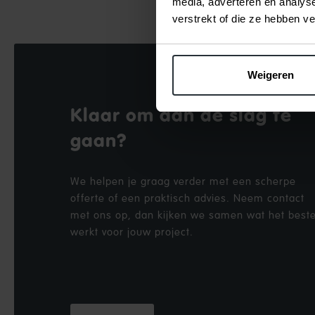
media, adverteren en analys
verstrekt of die ze hebben v
Weigeren
Klaar om aan de slag te
gaan?
We helpen je graag verder met een scherpe
offerte of een praktisch advies. Neem contact
met ons op, dan kijken we samen wat het best
werkt voor jouw project.