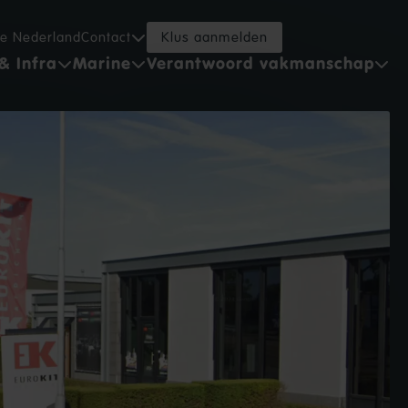
ce Nederland
Contact
Klus aanmelden
& Infra
Marine
Verantwoord vakmanschap