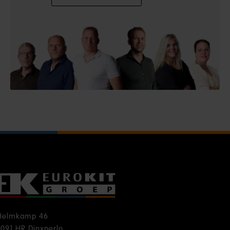
Helmkamp 46
7091 HR Dinxperlo