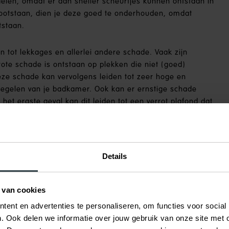
elen, omdat er dan sneller scheurtjes kunnen ontstaan in
lootstaan, dien je deze goed te onderhouden, omdat
tstaan.
 tot lekkages en allerlei andere schade. Vaak zijn
grote schade is ontstaan op plekken die niet (goed)
Deze schade kan vervolgens leiden tot zeer hoge en
tegelen van je badkamer. Ook kan er ernstige schade
het ergste geval kan dit leiden tot een verrot plafond dat
 soort werkzaamheden kunnen zeer veel geld kosten.
die het gevolg is van slecht onderhouden kitvoegen.
akt door slecht onderhoud of loslatende kitvoegen. Om
Details
belang om de kitvoegen op de juiste wijze en met het juiste
je de kitvoegen goed te onderhouden door ze regelmatig
rnaast is het raadzaam om
de kitvoegen iedere vijf jaar te
 van cookies
de oorzaak kunnen zijn van lekkages en andere schade.
ent en advertenties te personaliseren, om functies voor social
belangrijk onderdeel zijn van goede isolatie.
. Ook delen we informatie over jouw gebruik van onze site met 