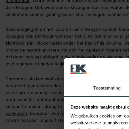
onderhoudt
. Vooral wanneer er sprake is van bewegende d
de kitvoegen. Ook wanneer de kitvoegen aan veel water b
schimmels kunnen gaan groeien of er lekkages kunnen on
Beschadigingen en het loslaten van kitvoegen kunnen leiden
lekkages pas zichtbaar wanneer het al te laat is en er al 
zichtbaar zijn, bijvoorbeeld onder het bad of de douche. 
onnodige reparatiekosten, tot aan het opnieuw moeten be
ontstaan aan het plafond in de ruimte onder de lekkage. In 
in zijn geheel of gedeeltelijk moet worden vervangen. Dit
Daarnaast dekken veel verzekeringen geen (gevolg)schade 
Verzekeringen dekken dus geen schade die wordt veroorza
Toestemming
jezelf grote onnodige kosten te besparen is het van groot 
professionele materiaal aan te brengen. Vervolgens dien 
schoon te maken, droog te maken en te controleren. Daa
Deze website maakt gebruik
vervangen
. Daardoor weet je zeker dat je kitvoegen niet 
We gebruiken cookies om cont
Tevens bespaar je jezelf stookkosten, omdat kitvoegen een 
websiteverkeer te analyseren