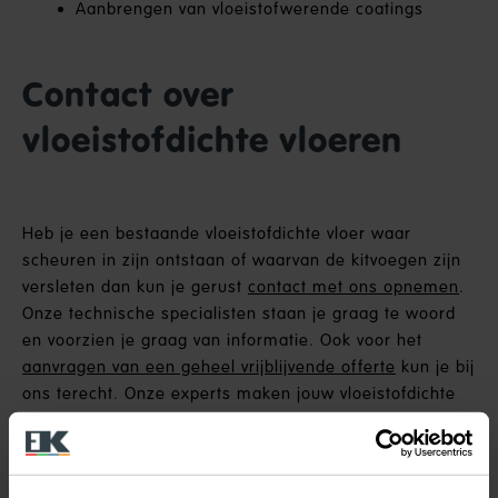
Aanbrengen van vloeistofwerende coatings
Contact over
vloeistofdichte vloeren
Heb je een bestaande vloeistofdichte vloer waar
scheuren in zijn ontstaan of waarvan de kitvoegen zijn
versleten dan kun je gerust
contact met ons opnemen
.
Onze technische specialisten staan je graag te woord
en voorzien je graag van informatie. Ook voor het
aanvragen van een geheel vrijblijvende offerte
kun je bij
ons terecht. Onze experts maken jouw vloeistofdichte
vloeren weer als nieuw.