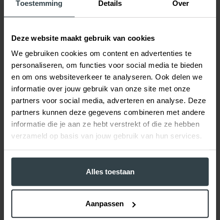
Toestemming
Details
Over
Klaar om aan de slag te
Deze website maakt gebruik van cookies
gaan?
We gebruiken cookies om content en advertenties te
personaliseren, om functies voor social media te bieden
We helpen je graag verder met een scherpe
en om ons websiteverkeer te analyseren. Ook delen we
offerte of een praktisch advies. Neem contact met
informatie over jouw gebruik van onze site met onze
ons op, dan kijken we samen wat het beste werkt
partners voor social media, adverteren en analyse. Deze
voor jouw project.
partners kunnen deze gegevens combineren met andere
informatie die je aan ze hebt verstrekt of die ze hebben
verzameld op basis van jouw gebruik van hun services.
Contact
Klus aanmelden
Alles toestaan
Aanpassen