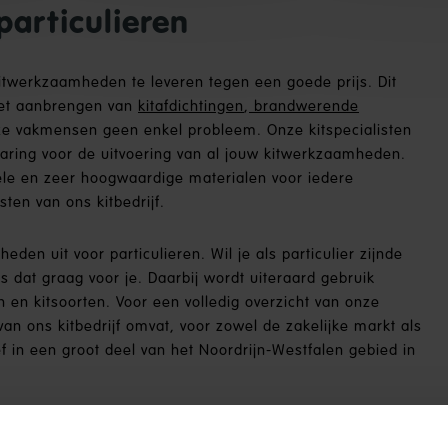
particulieren
kitwerkzaamheden te leveren tegen een goede prijs. Dit
 Het aanbrengen van
kitafdichtingen
,
brandwerende
ze vakmensen geen enkel probleem. Onze kitspecialisten
rvaring voor de uitvoering van al jouw kitwerkzaamheden.
nele en zeer hoogwaardige materialen voor iedere
sten van ons kitbedrijf.
eden uit voor particulieren. Wil je als particulier zijnde
 dat graag voor je. Daarbij wordt uiteraard gebruik
 en kitsoorten. Voor een volledig overzicht van onze
van ons kitbedrijf omvat, voor zowel de zakelijke markt als
ief in een groot deel van het Noordrijn-Westfalen gebied in