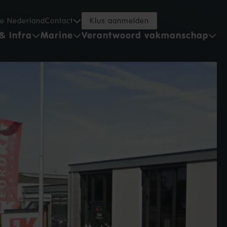
ce Nederland
Contact
Klus aanmelden
& Infra
Marine
Verantwoord vakmanschap