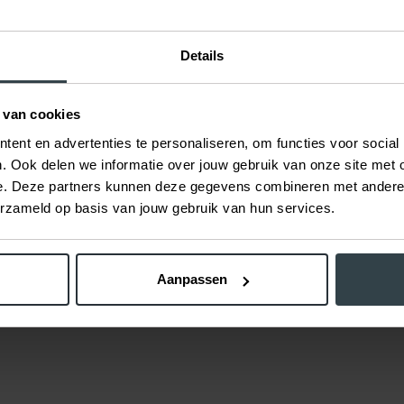
 capaciteit om zowel grote als kleine projecten tot een goed
Details
 ingezet door grote bedrijven en voor grote projecten. Zo
wproject van het MST ziekenhuis te Enschede. Daar
ht. Dit betrof allerlei verschillende
kitwerkzaamheden
.
 van cookies
operatiekamers en rondom de kozijnen.
ent en advertenties te personaliseren, om functies voor social
. Ook delen we informatie over jouw gebruik van onze site met 
je graag van jouw
e. Deze partners kunnen deze gegevens combineren met andere i
erzameld op basis van jouw gebruik van hun services.
tingen. Wanneer je vragen hebt, meer informatie wilt
Aanpassen
l vrijblijvende offerte voor kitwerk wilt ontvangen kun je
 op. De technische specialisten van ons kitbedrijf staan je