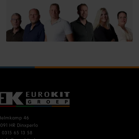
Helmkamp 46
7091 HR Dinxperlo
T
0315 65 13 58