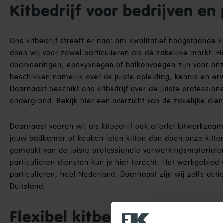
Kitbedrijf voor bedrijven en 
Ons kitbedrijf streeft er naar om kwalitatief hoogstaande 
doen wij voor zowel particulieren als de zakelijke markt.
doorvoeringen
,
epoxyvoegen
of
balkonvoegen
zijn voor on
beschikken namelijk over de juiste opleiding, kennis en e
Daarnaast beschikt ons kitbedrijf over de juiste professio
ondergrond. Bekijk hier een overzicht van de zakelijke dien
Daarnaast voeren wij als kitbedrijf ook allerlei kitwerkzaamh
jouw badkamer of keuken laten kitten dan doen onze kitters
gemaakt van de juiste professionele verwerkingsmaterialen
particulieren diensten kun je hier terecht. Het werkgebied 
particulieren, heel Nederland. Daarnaast zijn wij zelfs act
Duitsland.
Flexibel kitbedrijf